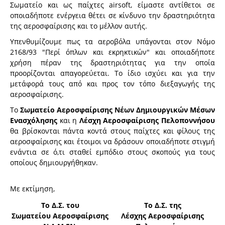
Σωματείο και ως παίχτες airsoft, είμαστε αντίθετοι σε
οποιαδήποτε ενέργεια θέτει σε κίνδυνο την δραστηριότητα
της αεροσφαίρισης και το μέλλον αυτής.
Υπενθυμίζουμε πως τα αεροβόλα υπάγονται στον Νόμο
2168/93 "Περί όπλων και εκρηκτικών" και οποιαδήποτε
χρήση πέραν της δραστηριότητας για την οποία
προορίζονται απαγορεύεται. Το ίδιο ισχύει και για την
μετάφορά τους από και προς τον τόπο διεξαγωγής της
αεροσφαίρισης.
Το
Σωματείο Αεροσφαίρισης Νέων Δημιουργικών Μέσων
Ενασχόλησης
και η
Λέσχη Αεροσφαίρισης Πελοποννήσου
θα βρίσκονται πάντα κοντά στους παίχτες και φίλους της
αεροσφαίρισης και έτοιμοι να δράσουν οποιαδήποτε στιγμή
ενάντια σε ό,τι σταθεί εμπόδιο στους σκοπούς για τους
οποίους δημιουργήθηκαν.
Με εκτίμηση,
To Δ.Σ. του
To Δ.Σ. της
Σωματείου Αεροσφαίρισης
Λέσχης Αεροσφαίρισης