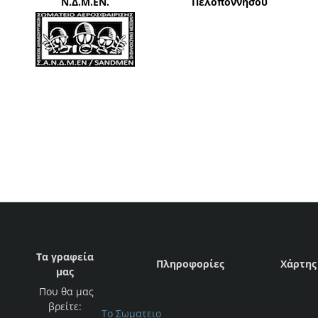
Ν.Δ.Μ.ΕΝ.
Πελοποννήσου
Τα γραφεία
Πληροφορίες
Χάρτης
μας
Που θα μας
βρείτε:
Το Σωματειο