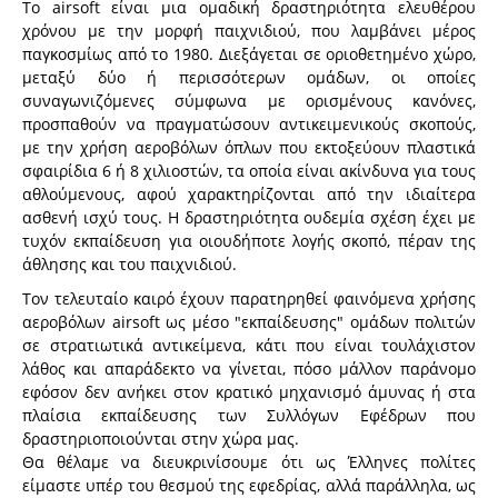
Το airsoft είναι μια ομαδική δραστηριότητα ελευθέρου
χρόνου με την μορφή παιχνιδιού, που λαμβάνει μέρος
παγκοσμίως από το 1980. Διεξάγεται σε οριοθετημένο χώρο,
μεταξύ δύο ή περισσότερων ομάδων, οι οποίες
συναγωνιζόμενες σύμφωνα με ορισμένους κανόνες,
προσπαθούν να πραγματώσουν αντικειμενικούς σκοπούς,
με την χρήση αεροβόλων όπλων που εκτοξεύουν πλαστικά
σφαιρίδια 6 ή 8 χιλιοστών, τα οποία είναι ακίνδυνα για τους
αθλούμενους, αφού χαρακτηρίζονται από την ιδιαίτερα
ασθενή ισχύ τους. Η δραστηριότητα ουδεμία σχέση έχει με
τυχόν εκπαίδευση για οιουδήποτε λογής σκοπό, πέραν της
άθλησης και του παιχνιδιού.
Τον τελευταίο καιρό έχουν παρατηρηθεί φαινόμενα χρήσης
αεροβόλων airsoft ως μέσο "εκπαίδευσης" ομάδων πολιτών
σε στρατιωτικά αντικείμενα, κάτι που είναι τουλάχιστον
λάθος και απαράδεκτο να γίνεται, πόσο μάλλον παράνομο
εφόσον δεν ανήκει στον κρατικό μηχανισμό άμυνας ή στα
πλαίσια εκπαίδευσης των Συλλόγων Εφέδρων που
δραστηριοποιούνται στην χώρα μας.
Θα θέλαμε να διευκρινίσουμε ότι ως Έλληνες πολίτες
είμαστε υπέρ του θεσμού της εφεδρίας, αλλά παράλληλα, ως